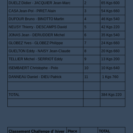
DUELZ Didier - JACQUIER Jean-Marc
2
65 Kgs 600
CASA Jean-Pol - PIRET Alain
3
54 Kgs 660
DUFOUR Bruno - BINOTTO Martin
4
46 Kgs 540
NEUSY Thierry - DESCAMPS David
5
42 Kgs 220
JONAS Jean - DERUDDER Michel
6
35 Kgs 540
GLOBEZ Yves - GLOBEZ Philippe
7
24 Kgs 660
GUELTON Eddy - NAISY Jean-Claude
8
20 Kgs 660
TELLIER Michel - SERRIOT Eddy
9
13 Kgs 200
ISEMBAERT Christophe - Polo
10
10 Kgs 640
DANNEAU Daniel - DIEU Patrick
11
1 Kgs 760
TOTAL
384 Kgs 220
Classement Challenge d' hiver
Place
TOTAL