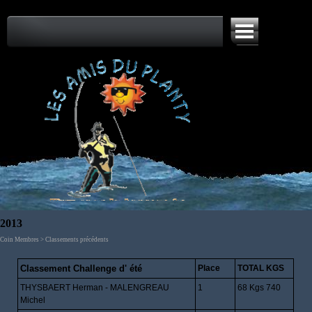
Aller au contenu
Sauter le menu
2013
Coin Membres > Classements précédents
Classement Challenge d' été
Place
TOTAL KGS
THYSBAERT Herman - MALENGREAU
1
68 Kgs 740
Michel