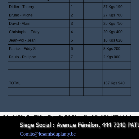
Didier - Thierry
1
37 Kgs 190
Bruno - Michel
2
27 Kgs 780
David - Alain
3
25 Kgs 750
Christophe - Eddy
4
20 Kgs 400
Jean-Pol - Jean
5
16 Kgs 620
Patrick - Eddy S
6
8 Kgs 200
Paulo - Philippe
7
2 Kgs 000
TOTAL
137 Kgs 940
Comite@lesamisduplanty.be