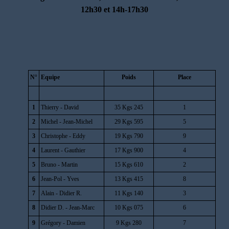
12h30 et 14h-17h30
N°
Equipe
Poids
Place
1
Thierry - David
35 Kgs 245
1
2
Michel - Jean-Michel
29 Kgs 595
5
3
Christophe - Eddy
19 Kgs 790
9
4
Laurent - Gauthier
17 Kgs 900
4
5
Bruno - Martin
15 Kgs 610
2
6
Jean-Pol - Yves
13 Kgs 415
8
7
Alain -
Didier R.
11 Kgs 140
3
8
Didier D. - Jean-Marc
10 Kgs 075
6
9
Grégory - Damien
9 Kgs 280
7